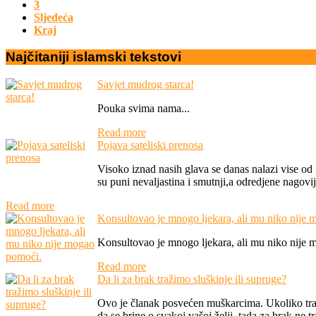
3
Sljedeća
Kraj
Najčitaniji
islamski
tekstovi
Savjet mudrog starca!
Pouka svima nama...
Read more
Pojava sateliski prenosa
Visoko iznad nasih glava se danas nalazi vise od 
su puni nevaljastina i smutnji,a odredjene nagovij
Read more
Konsultovao je mnogo ljekara, ali mu niko nije
Konsultovao je mnogo ljekara, ali mu niko nije 
Read more
Da li za brak tražimo sluškinje ili supruge?
Ovo je članak posvećen muškarcima. Ukoliko traž
da se brine o svakoj vašoj želji, tada za brak ne tra