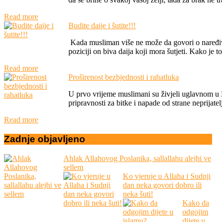
Read more
Budite daije i šutite!!!
Kada musliman više ne može da govori o naređivan
poziciji on biva daija koji mora šutjeti. Kako je 
Read more
Proširenost bezbjednosti i rahatluka
U prvo vrijeme muslimani su živjeli uglavnom u Me
pripravnosti za bitke i napade od strane neprijatelj
Read more
Zadnje
objavljeno
Ahlak Allahovog Poslanika, sallallahu alejhi ve
sellem
Ko vjeruje u Allaha i Sudnji
dan neka govori dobro ili
neka šuti!
Kako da
odgojim
dijete u