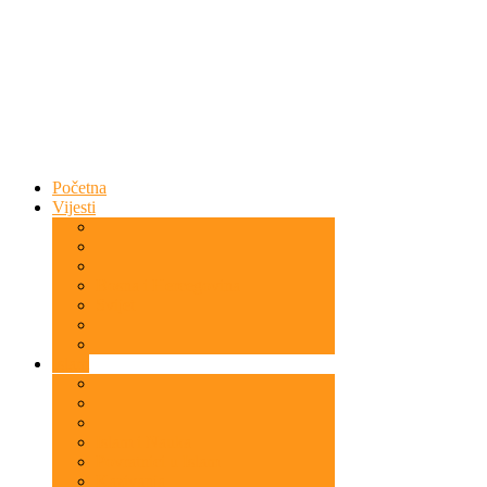
Početna
Vijesti
Bosna i Hercegovina
Svijet
Islam
Islam i Nauka
Povratnici u Islam
Kazivanja