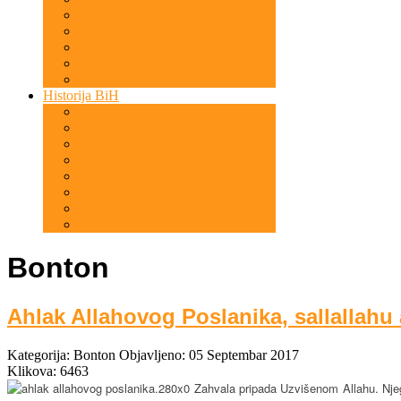
Nauka
Tehnologija
Historija BiH
Gradačac u povijesti
Znameniti bošnjaci
Stari gradovi
Bonton
Ahlak Allahovog Poslanika, sallallahu 
Kategorija:
Bonton
Objavljeno: 05 Septembar 2017
Klikova: 6463
Zahvala pripada Uzvišenom Allahu. Njeg