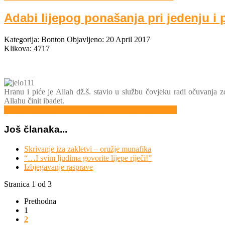
Adabi lijepog ponašanja pri jedenju i 
Kategorija:
Bonton
Objavljeno: 20 April 2017
Klikova: 4717
Hranu i piće je Allah dž.š. stavio u službu čovjeku radi očuvanja z
Allahu činit ibadet.
Opširnije: Adabi lijepog ponašanja pri jedenju i pijenju
Još članaka...
Skrivanje iza zakletvi – oružje munafika
“…I svim ljudima govorite lijepe riječi!”
Izbjegavanje rasprave
Stranica 1 od 3
Prethodna
1
2