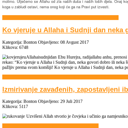
molimo. Utječemo se Allahu od zla naših duša i naših loših djela. Onaj ko
koga u zabludi ostavi, nema onog koji će ga na Pravi put izvesti.
Opširnije: Ahlak Allahovog Poslanika, sallallahu alejhi ve sellem
Ko vjeruje u Allaha i Sudnji dan neka g
Kategorija:
Bonton
Objavljeno: 08 Avgust 2017
Klikova: 6748
Ebu Hurejra, radijallahu anhu, prenosi 
rekao: “Ko vjeruje u Allaha i Sudnji dan, neka govori dobro ili neka š
pažljiv prema svom komšiji! Ko vjeruje u Allaha i Sudnji dan, neka p
Opširnije: Ko vjeruje u Allaha i Sudnji dan neka govori dobro ili neka
Izmirivanje zavađenih, zapostavljeni i
Kategorija:
Bonton
Objavljeno: 29 Juli 2017
Klikova: 5117
Uzvišeni Allah stvorio je čovjeka i učinio ga namjesnik
Opširnije: Izmirivanje zavađenih, zapostavljeni ibadet