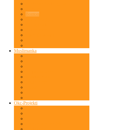
Predznaci Sudnjeg Dana
Porodica
Bonton
Sihir ( Magija )
Za najmlađe
Razne teme
Historija Islama
Muslimanka
Propisi za žene
Islamski brak
Odgoj djece
Hidžab
Okc-Projekti
Humanitarni projekti
Predavanja