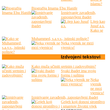
islamu?
Biografija Imama Ebu Hanife
Izmirivanje zavađenih,
zapostavljeni ibadet
Lijep kao
Jusuf a.s.
Kako se
Muhammed, s.a.v.s., istinski poštuje?
Neka vjernik ne mrzi
vjernicu!
Izdvojeni
tekstovi
Kako muža učiniti sretnim i zadovoljnim?
Svaki ibadet ima svoju
formu i suštinu
Neka
vjernik
ne mrzi
vjernicu!
Izmirivanje zavađenih, zapostavljeni ibadet
Grijeh koji donosi siromštvo
i smanjuje životni vijek