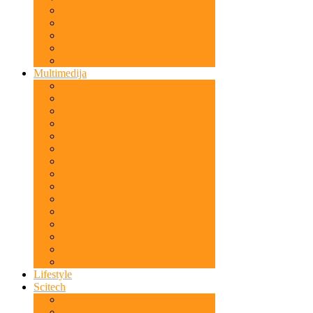
OKC-Produkcija
Tribine
Razne aktivnosti
Multimedija
Putnik sa Kur'anom
Sa Kur'anom upućeni
Dnevni podsjetnik
TV 5
Učenje Kur'ana
Poučni klipovi
MTV Igman
Sira Allahovog Poslanika
Predavanja za žene
Kur'anske poruke
Lifestyle
Scitech