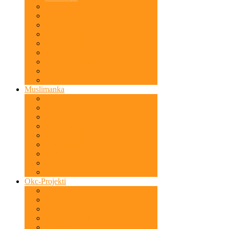
Predznaci Sudnjeg Dana
Porodica
Bonton
Sihir ( Magija )
Za najmlađe
Razne teme
Historija Islama
Muslimanka
Propisi za žene
Islamski brak
Odgoj djece
Hidžab
Okc-Projekti
Humanitarni projekti
Predavanja