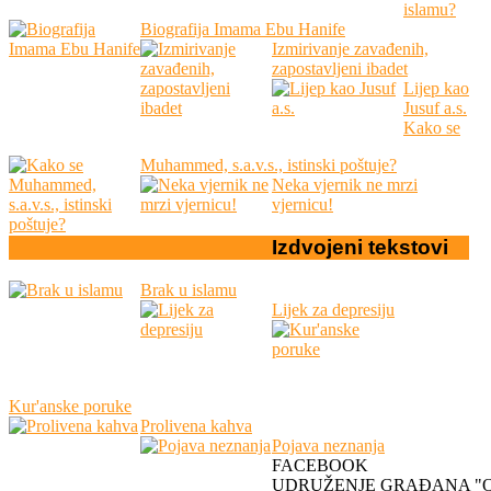
islamu?
Biografija Imama Ebu Hanife
Izmirivanje zavađenih,
zapostavljeni ibadet
Lijep kao
Jusuf a.s.
Kako se
Muhammed, s.a.v.s., istinski poštuje?
Neka vjernik ne mrzi
vjernicu!
Izdvojeni
tekstovi
Brak u islamu
Lijek za depresiju
Kur'anske poruke
Prolivena kahva
Pojava neznanja
FACEBOOK
UDRUŽENJE GRAĐANA "