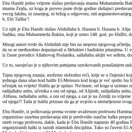
Ebu Hanife jedno vrijeme slušao predavanja imama Muhammeda Bakira
imama Zejda, uz koga je proveo pune dvije godine slušajuci predavan
veceg fakiha, ni znanijeg, ni bržeg u odgovoru, niti argumentovanije
b. Ebi Taliba’!
Uz njih je Ebu Hanife slušao Abdullaha b. Hasana b. Hasana b. Alij
Sadika, sina Muhammeda Bakira, koji je umro 148. god. po Hidžri, da
Mnogi autori tvrde da Abdullah nije bio na stepenu njegovog učitelja,
da su se međusobno dopunjavali u fikhskim i hadiskim pitanjima. U s
iz časne porodice Allahovog Poslanika, sallallahu alejhi we sellem, do
Uz to, saosjećao je u njihovim patnjama uzrokovanih ponašanjem tada
Tajna njegovog znanja, možemo slobodno reći, krije se u činjenici koj
jednoga dana ušao kod halife El-Mensura kod koga je već sjedio Isa b.
učenjak na svijetu! Halifa ga je upitao: Nu'mane, od koga si uzima
radijallahu anhu, učenika a oni od njega, od Alijinih, radijallahu anh
Abbasa, radiallahu anhu, a oni od njega, a zar je na Zemlji za vrijeme
od njega?! Tada je halifa priznao da ga je uvjerio u utemeljenost svog
Ebu Hanife, iz poštovanja prema svome uvaženom profesoru Hammad 
organizirao zasebna predavanja niti je predvodio naučne halke prepozn
smrti svoga profesora, dakle, kada je Ebu Hanife napunio 40 godina živ
organiziranih halki iz raznih islamskih disciplina. Tako su čuveni E