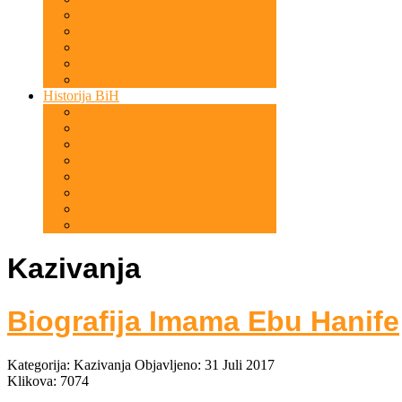
Nauka
Tehnologija
Historija BiH
Gradačac u povijesti
Znameniti bošnjaci
Stari gradovi
Kazivanja
Biografija Imama Ebu Hanife
Kategorija:
Kazivanja
Objavljeno: 31 Juli 2017
Klikova: 7074