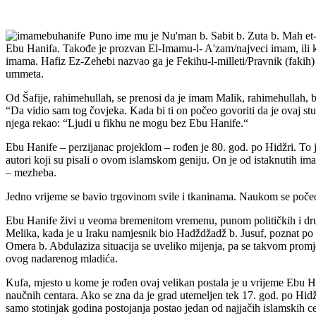
Puno ime mu je Nu'man b. Sabit b. Zuta b. Mah et-
Ebu Hanifa. Takođe je prozvan El-Imamu-l- A'zam/najveci imam, ili
imama. Hafiz Ez-Zehebi nazvao ga je Fekihu-l-milleti/Pravnik (fakih)
ummeta.
Od Šafije, rahimehullah, se prenosi da je imam Malik, rahimehullah, b
“Da vidio sam tog čovjeka. Kada bi ti on počeo govoriti da je ovaj stub
njega rekao: “Ljudi u fikhu ne mogu bez Ebu Hanife.“
Ebu Hanife – perzijanac projeklom – rođen je 80. god. po Hidžri. To 
autori koji su pisali o ovom islamskom geniju. On je od istaknutih ima
– mezheba.
Jedno vrijeme se bavio trgovinom svile i tkaninama. Naukom se počeo
Ebu Hanife živi u veoma bremenitom vremenu, punom političkih i drug
Melika, kada je u Iraku namjesnik bio Hadždžadž b. Jusuf, poznat p
Omera b. Abdulaziza situacija se uveliko mijenja, pa se takvom prom
ovog nadarenog mladića.
Kufa, mjesto u kome je rođen ovaj velikan postala je u vrijeme Ebu Ha
naučnih centara. Ako se zna da je grad utemeljen tek 17. god. po Hidžr
samo stotinjak godina postojanja postao jedan od najjačih islamskih c