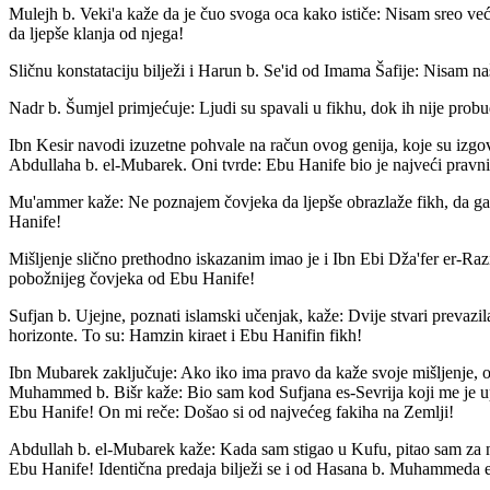
Mulejh b. Veki'a kaže da je čuo svoga oca kako ističe: Nisam sreo v
da ljepše klanja od njega!
Sličnu konstataciju bilježi i Harun b. Se'id od Imama Šafije: Nisam n
Nadr b. Šumjel primjećuje: Ljudi su spavali u fikhu, dok ih nije prob
Ibn Kesir navodi izuzetne pohvale na račun ovog genija, koje su izgovo
Abdullaha b. el-Mubarek. Oni tvrde: Ebu Hanife bio je najveći pravni
Mu'ammer kaže: Ne poznajem čovjeka da ljepše obrazlaže fikh, da ga b
Hanife!
Mišljenje slično prethodno iskazanim imao je i Ibn Ebi Dža'fer er-Razi
pobožnijeg čovjeka od Ebu Hanife!
Sufjan b. Ujejne, poznati islamski učenjak, kaže: Dvije stvari prevazil
horizonte. To su: Hamzin kiraet i Ebu Hanifin fikh!
Ibn Mubarek zaključuje: Ako iko ima pravo da kaže svoje mišljenje, 
Muhammed b. Bišr kaže: Bio sam kod Sufjana es-Sevrija koji me je 
Ebu Hanife! On mi reče: Došao si od najvećeg fakiha na Zemlji!
Abdullah b. el-Mubarek kaže: Kada sam stigao u Kufu, pitao sam za n
Ebu Hanife! Identična predaja bilježi se i od Hasana b. Muhammeda el