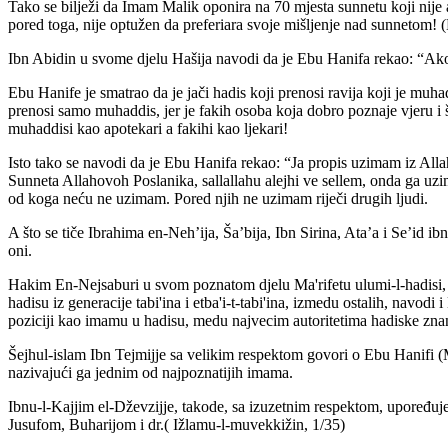
Tako se bilježi da Imam Malik oponira na 70 mjesta sunnetu koji nije au
pored toga, nije optužen da preferiara svoje mišljenje nad sunnetom! 
Ibn Abidin u svome djelu Hašija navodi da je Ebu Hanifa rekao: “Ako
Ebu Hanife je smatrao da je jači hadis koji prenosi ravija koji je muhad
prenosi samo muhaddis, jer je fakih osoba koja dobro poznaje vjeru i š
muhaddisi kao apotekari a fakihi kao ljekari!
Isto tako se navodi da je Ebu Hanifa rekao: “Ja propis uzimam iz Al
Sunneta Allahovoh Poslanika, sallallahu alejhi ve sellem, onda ga uz
od koga neću ne uzimam. Pored njih ne uzimam riječi drugih ljudi.
A što se tiče Ibrahima en-Neh’ija, Ša’bija, Ibn Sirina, Ata’a i Se’id ibn
oni.
Hakim En-Nejsaburi u svom poznatom djelu Ma'rifetu ulumi-l-hadisi, 
hadisu iz generacije tabi'ina i etba'i-t-tabi'ina, izmedu ostalih, navodi
poziciji kao imamu u hadisu, medu najvecim autoritetima hadiske znano
Šejhul-islam Ibn Tejmijje sa velikim respektom govori o Ebu Hanifi (
nazivajući ga jednim od najpoznatijih imama.
Ibnu-l-Kajjim el-Dževzijje, takode, sa izuzetnim respektom, upore
Jusufom, Buharijom i dr.( Ižlamu-l-muvekkižin, 1/35)