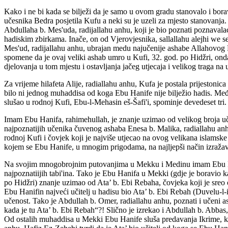
Kako i ne bi kada se bilježi da je samo u ovom gradu stanovalo i bor
učesnika Bedra posjetila Kufu a neki su je uzeli za mjesto stanovanja
Abdullaha b. Mes'uda, radijallahu anhu, koji je bio poznati poznaval
hadiskim zbirkama. Inače, on od Vjerovjesnika, sallallahu alejhi we se
Mes'ud, radijallahu anhu, ubrajan medu najučenije ashabe Allahovog P
spomene da je ovaj veliki ashab umro u Kufi, 32. god. po Hidžri, on
djelovanja u tom mjestu i ostavljanja jačeg utjecaja i velikog traga na u
Za vrijeme hilafeta Alije, radiallahu anhu, Kufa je postala prijestonica
bilo ni jednog muhaddisa od koga Ebu Hanife nije bilježio hadis. Među
slušao u rodnoj Kufi, Ebu-l-Mehasin eš-Šafi'i, spominje devedeset tri.
Imam Ebu Hanifa, rahimehullah, je znanje uzimao od velikog broja učit
najpoznatijih učenika čuvenog ashaba Enesa b. Malika, radiallahu anh
rodnoj Kufi i čovjek koji je najviše utjecao na ovog velikana islams
kojem se Ebu Hanife, u mnogim prigodama, na najljepši način izražav
Na svojim mnogobrojnim putovanjima u Mekku i Medinu imam Ebu Hani
najpoznatiijih tabi'ina. Tako je Ebu Hanifa u Mekki (gdje je boravio 
po Hidžri) znanje uzimao od Ata’ b. Ebi Rebaha, čovjeka koji je sreo 
Ebu Hanifin najveći učitelj u hadisu bio Ata’ b. Ebi Rebah (Duvelu-l-i
učenost. Tako je Abdullah b. Omer, radiallahu anhu, poznati i učeni a
kada je tu Ata’ b. Ebi Rebah“?! Slično je izrekao i Abdullah b. Abbas,
Od ostalih muhaddisa u Mekki Ebu Hanife sluša predavanja Ikrime, ko