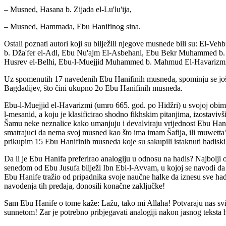
– Musned, Hasana b. Zijada el-Lu'lu'ija,
– Musned, Hammada, Ebu Hanifinog sina.
Ostali poznati autori koji su bilježili njegove musnede bili su: El-V
b. Dža'fer el-Adl, Ebu Nu'ajm El-Asbehani, Ebu Bekr Muhammed b. A
Husrev el-Belhi, Ebu-l-Muejjid Muhammed b. Mahmud El-Havarizmi
Uz spomenutih 17 navedenih Ebu Hanifinih musneda, spominju se još tr
Bagdadijev, što čini ukupno 2o Ebu Hanifinih musneda.
Ebu-l-Muejjid el-Havarizmi (umro 665. god. po Hidžri) u svojoj obimno
l-mesanid, a koju je klasificirao shodno fikhskim pitanjima, izostavivš
Šamu neke neznalice kako umanjuju i devalviraju vrijednost Ebu Hanif
smatrajuci da nema svoj musned kao što ima imam Šafija, ili muwetta’
prikupim 15 Ebu Hanifinih musneda koje su sakupili istaknuti hadiski 
Da li je Ebu Hanifa preferirao analogiju u odnosu na hadis? Najbolji 
senedom od Ebu Jusufa bilježi Ibn Ebi-l-Avvam, u kojoj se navodi da j
Ebu Hanife tražio od pripadnika svoje naučne halke da iznesu sve hadise
navodenja tih predaja, donosili konačne zaključke!
Sam Ebu Hanife o tome kaže: Lažu, tako mi Allaha! Potvaraju nas svi
sunnetom! Zar je potrebno pribjegavati analogiji nakon jasnog teksta 