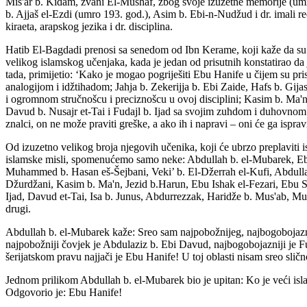
Mis'ar b. Kidam, zvani El-Mushaf, zbog svoje izuzetne memorije (umr
b. Ajjaš el-Ezdi (umro 193. god.), Asim b. Ebi-n-Nudžud i dr. imali red
kiraeta, arapskog jezika i dr. disciplina.
Hatib El-Bagdadi prenosi sa senedom od Ibn Kerame, koji kaže da su 
velikog islamskog učenjaka, kada je jedan od prisutnih konstatirao da
tada, primijetio: ‘Kako je mogao pogriješiti Ebu Hanife u čijem su p
analogijom i idžtihadom; Jahja b. Zekerijja b. Ebi Zaide, Hafs b. Gi
i ogromnom stručnošcu i preciznošcu u ovoj disciplini; Kasim b. Ma'n
Davud b. Nusajr et-Tai i Fudajl b. Ijad sa svojim zuhdom i duhovnom
znalci, on ne može praviti greške, a ako ih i napravi – oni će ga ispravi
Od izuzetno velikog broja njegovih učenika, koji će ubrzo preplaviti is
islamske misli, spomenućemo samo neke: Abdullah b. el-Mubarek, Ebu 
Muhammed b. Hasan eš-Šejbani, Veki’ b. El-Džerrah el-Kufi, Abdull
Džurdžani, Kasim b. Ma'n, Jezid b.Harun, Ebu Ishak el-Fezari, Ebu Sa
Ijad, Davud et-Tai, Isa b. Junus, Abdurrezzak, Haridže b. Mus'ab, M
drugi.
Abdullah b. el-Mubarek kaže: Sreo sam najpobožnijeg, najbogobojaznij
najpobožniji čovjek je Abdulaziz b. Ebi Davud, najbogobojazniji je Fuda
šerijatskom pravu najjači je Ebu Hanife! U toj oblasti nisam sreo slič
Jednom prilikom Abdullah b. el-Mubarek bio je upitan: Ko je veći isl
Odgovorio je: Ebu Hanife!