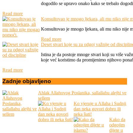
dogodilo se upravo onako kako se trebalo dogodit
Read more
Konsultovao je mnogo ljekara, ali mu niko nije
Konsultovao je mnogo ljekara, ali mu niko nije 
Read more
Deset stvari koje su za odgoj važnije od disciplin
Istina je da postoje mnoge stvari koji su više va
koje već koristimo da promijenimo njihovo ponaš
Read more
Zadnje
objavljeno
Ahlak Allahovog Poslanika, sallallahu alejhi ve
sellem
Ko vjeruje u Allaha i Sudnji
dan neka govori dobro ili
neka šuti!
Kako da
odgojim
dijete u