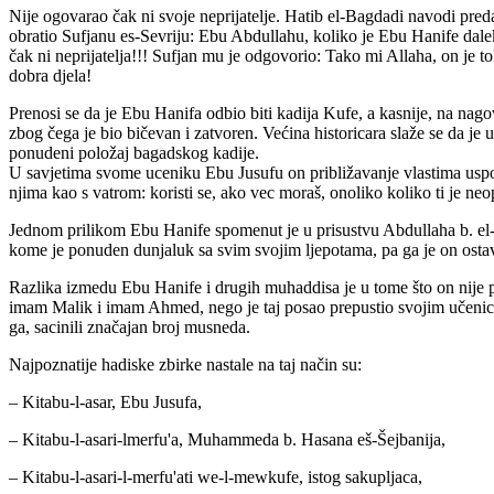
Nije ogovarao čak ni svoje neprijatelje. Hatib el-Bagdadi navodi pre
obratio Sufjanu es-Sevriju: Ebu Abdullahu, koliko je Ebu Hanife da
čak ni neprijatelja!!! Sufjan mu je odgovorio: Tako mi Allaha, on je to
dobra djela!
Prenosi se da je Ebu Hanifa odbio biti kadija Kufe, a kasnije, na nag
zbog čega je bio bičevan i zatvoren. Većina historicara slaže se da je 
ponudeni položaj bagadskog kadije.
U savjetima svome uceniku Ebu Jusufu on približavanje vlastima usp
njima kao s vatrom: koristi se, ako vec moraš, onoliko koliko ti je ne
Jednom prilikom Ebu Hanife spomenut je u prisustvu Abdullaha b. el-
kome je ponuden dunjaluk sa svim svojim ljepotama, pa ga je on osta
Razlika izmedu Ebu Hanife i drugih muhaddisa je u tome što on nije pis
imam Malik i imam Ahmed, nego je taj posao prepustio svojim učenici
ga, sacinili značajan broj musneda.
Najpoznatije hadiske zbirke nastale na taj način su:
– Kitabu-l-asar, Ebu Jusufa,
– Kitabu-l-asari-lmerfu'a, Muhammeda b. Hasana eš-Šejbanija,
– Kitabu-l-asari-l-merfu'ati we-l-mewkufe, istog sakupljaca,