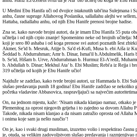
anhu. Hafiz Ez-Zehebi tvrdi da je Ata’ bio učitelj od koga se Ebu Hani
U Medini Ebu Hanifa uči od dvojice istaknutih tabi'ina Sulejmana i S
anhu, časne supruge Allahovog Poslanika, sallallahu alejhi we sellem,
Hattaba, radiallahu anhu, od njih Ebu Hanife prenosi brojne hadise.
Zna se, kako navode brojni autori, da je imam Ebu Hanifa 55 puta obav
učitelja i od njih crpio znanje! Spomenimo neke od brojnih učitelja:
koji je sreo 80 ashaba i od koga prenose svi autori poznatih šest zbirki
Akmer, Se'id b. Mesruk, Atijje b. Sa'd el-Kufi, Musa b. ebi Aiša iz 
Šeddad b. Abdurrahman; Amr b. Dinar, Ismai'il b.Abdulmelik, Haris 
b. Se'id, Hišam b. Urve, Abdurrahman b. Hurmuz El-A'redž, Muham
b. Abdullah b. Dinar; Mekhul Ata’ b. Ebi Muslim; Rebi'a iz Rejja i b
319 učitelja od kojih je Ebu Hanife učio!
Najduže se zadržao, kako tvrde brojni autori, uz Hammada b. Ebi Sul
slušao predavanja punih 18 godina! Ebu Hanife zadržao se nekoliko 
početka vladavine Abbasovica, raspravljajući sa najvećim autoritetima
On, na jednom mjestu, kaže: ‘Nisam nikada klanjao namaz, otkako je
Plemenitog za oprost njegovih grijeha i to zajedno sa dovom Allahu P
Takode, nikada nisam klanjao a da nisam zatražio oprosta od Allaha M
i onima koje sam ja nešto naučio’!
On je, kao i svaki drugi musliman, izuzetno volio i respektirao časnu
je, otuda, sa velikim zadovoljstvom slušao predavanja i razmjenjivao 