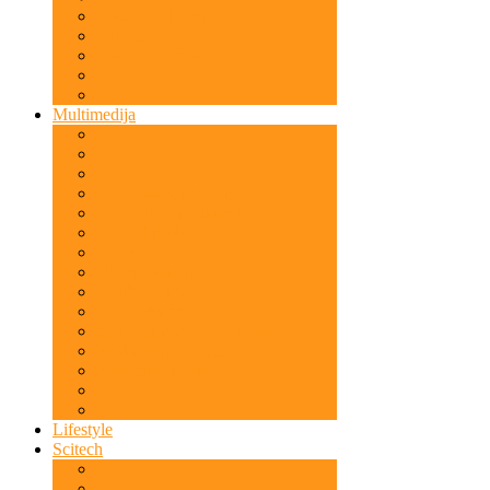
OKC-Produkcija
Tribine
Razne aktivnosti
Multimedija
Putnik sa Kur'anom
Sa Kur'anom upućeni
Dnevni podsjetnik
TV 5
Učenje Kur'ana
Poučni klipovi
MTV Igman
Sira Allahovog Poslanika
Predavanja za žene
Kur'anske poruke
Lifestyle
Scitech