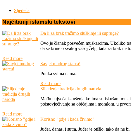
Sljedeća
Najčitaniji
islamski
tekstovi
Da li za brak tražimo sluškinje ili supruge?
Ovo je članak posvećen muškarcima. Ukoliko traž
da se brine o svakoj vašoj želji, tada za brak ne tra
Read more
Savjet mudrog starca!
Pouka svima nama...
Read more
Slijedenje tradicija drugih naroda
Među najveća iskušenja kojima su iskušani musli
poistovjećivanje sa običajima i moralom, u prvom r
Read more
Korisno "gdje i kada živimo"
Jučer, danas, i sutra. Jučer je otišlo, tako da ne 