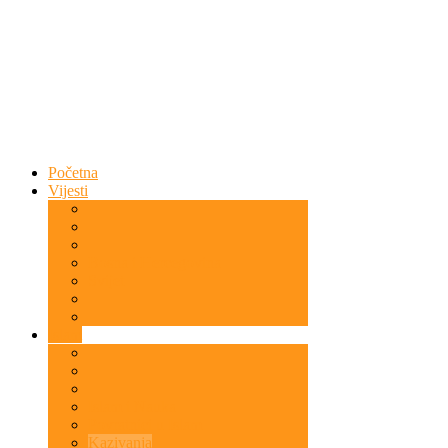
Početna
Vijesti
Bosna i Hercegovina
Svijet
Islam
Islam i Nauka
Povratnici u Islam
Kazivanja