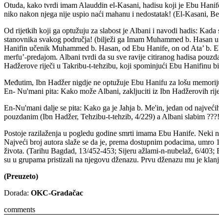
Otuda, kako tvrdi imam Alauddin el-Kasani, hadisu koji je Ebu Hanife, 
niko nakon njega nije uspio naći mahanu i nedostatak! (El-Kasani, Bedaž
Od rijetkih koji ga optužuju za slabost je Albani i navodi hadis: Kada 
stanovnika svakog područja! (bilježi ga Imam Muhammed b. Hasan u Ki
Hanifin učenik Muhammed b. Hasan, od Ebu Hanife, on od Ata’ b. Eb
merfu’-predajom. Albani tvrdi da su sve ravije citiranog hadisa pouz
Hadžerove riječi u Takribu-t-tehzibu, koji spominjući Ebu Hanifinu bio
Međutim, Ibn Hadžer nigdje ne optužuje Ebu Hanifu za lošu memoriju, 
En- Nu'mani pita: Kako može Albani, zakljuciti iz Ibn Hadžerovih riječ
En-Nu'mani dalje se pita: Kako ga je Jahja b. Me'in, jedan od najveći
pouzdanim (Ibn Hadžer, Tehzibu-t-tehzib, 4/229) a Albani slabim ???!
Postoje razilaženja u pogledu godine smrti imama Ebu Hanife. Neki n
Najveći broj autora slaže se da je, prema dostupnim podacima, umro 1
života. (Tarihu Bagdad, 13/452-453; Sijeru ažlami-n-nubelaž, 6/403; El
su u grupama pristizali na njegovu dženazu. Prvu dženazu mu je klanja
(Preuzeto)
Dorada:
OKC-Gradačac
comments