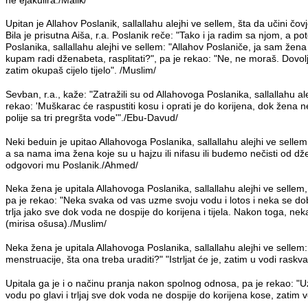
ne ejakulira./Malik/
Upitan je Allahov Poslanik, sallallahu alejhi ve sellem, šta da učini čov
Bila je prisutna Aiša, r.a. Poslanik reče: "Tako i ja radim sa njom, 
Poslanika, sallallahu alejhi ve sellem: "Allahov Poslaniče, ja sam žena
kupam radi dženabeta, rasplitati?", pa je rekao: "Ne, ne moraš. Dovoljno
zatim okupaš cijelo tijelo". /Muslim/
Sevban, r.a., kaže: "Zatražili su od Allahovoga Poslanika, sallallahu al
rekao: 'Muškarac će raspustiti kosu i oprati je do korijena, dok žena 
polije sa tri pregršta vode'"./Ebu-Davud/
Neki beduin je upitao Allahovoga Poslanika, sallallahu alejhi ve sellem
a sa nama ima žena koje su u hajzu ili nifasu ili budemo nečisti od 
odgovori mu Poslanik./Ahmed/
Neka žena je upitala Allahovoga Poslanika, sallallahu alejhi ve selle
pa je rekao: "Neka svaka od vas uzme svoju vodu i lotos i neka se do
trlja jako sve dok voda ne dospije do korijena i tijela. Nakon toga, 
(mirisa ošusa)./Muslim/
Neka žena je upitala Allahovoga Poslanika, sallallahu alejhi ve sellem
menstruacije, šta ona treba uraditi?" "Istrljat će je, zatim u vodi raskvasit
Upitala ga je i o načinu pranja nakon spolnog odnosa, pa je rekao: "Uzm
vodu po glavi i trljaj sve dok voda ne dospije do korijena kose, zatim v