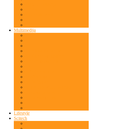
OKC-Produkcija
Tribine
Razne aktivnosti
Multimedija
Putnik sa Kur'anom
Sa Kur'anom upućeni
Dnevni podsjetnik
TV 5
Učenje Kur'ana
Poučni klipovi
MTV Igman
Sira Allahovog Poslanika
Predavanja za žene
Kur'anske poruke
Lifestyle
Scitech