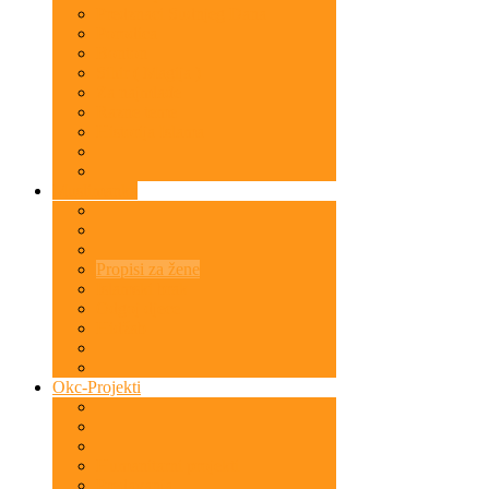
Predznaci Sudnjeg Dana
Porodica
Bonton
Sihir ( Magija )
Za najmlađe
Razne teme
Historija Islama
Muslimanka
Propisi za žene
Islamski brak
Odgoj djece
Hidžab
Okc-Projekti
Humanitarni projekti
Predavanja