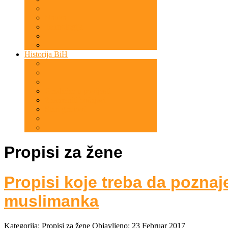
Nauka
Tehnologija
Historija BiH
Gradačac u povijesti
Znameniti bošnjaci
Stari gradovi
Propisi za žene
Propisi koje treba da poznaj
muslimanka
Kategorija:
Propisi za žene
Objavljeno: 23 Februar 2017