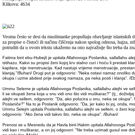
Klikova: 4634
Veoma često se desi da muslimanke propuštaju obavljanje islamskih duž
za propise o čistoći ili načinu čišćenja nakon spolog odnosa, hajza, nifa
potruditi da u ovom tekstu ukažemo na ono najvažnije što treba da zn
Fatima bint ebu-Hubejš je upitala Allahovoga Poslanika, sallallahu al
istihazu. Kakvi su propisi ženi kojoj krv stalno curi i hoću li prestati kl
kapilara, nije menstruacija. Kad nastupi vrijeme menstruacije, prestani
klanjaj."/Buhari/ Drugi put je odgovorio: "Neka ostavi namaz onoliko 
okupa i uzme abdest prije svakog namaza, pa neka posti i klanja". /
Ummu Seleme je upitala Allahovoga Poslanika, sallallahu alejhi ve selle
li se okupati žena koja u snu vidi ono što vidi muškarac?" (tj., doživlj
alejhi ve sellem, odgovorio: "Da, ako polucira u snu, neka se okupa".
Poslaniče?" Na to je Poslanik odgovorio: "Da, jer kako bi joj, onda, mog
Ummu Selejm upitala Poslanika, sallallahu alejhi ve sellem, o ženi koj
odgovorio: "Ako žena vidi takvo što, neka se okupa". /Buhari/
Prenosi se u Mesnedu da je Havla bint-Hakim upitala Allahovoga Poslan
vidi kao i muškarac, a on joj odgovori: "Ne treba uzimati gusul sve do