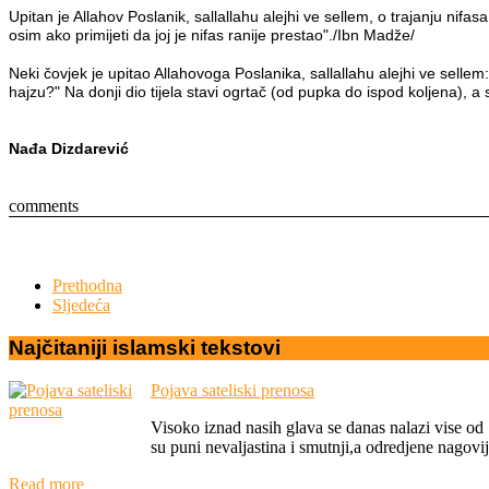
Upitan je Allahov Poslanik, sallallahu alejhi ve sellem, o trajanju nifa
osim ako primijeti da joj je nifas ranije prestao"./Ibn Madže/
Neki čovjek je upitao Allahovoga Poslanika, sallallahu alejhi ve sellem
hajzu?" Na donji dio tijela stavi ogrtač (od pupka do ispod koljena), a s
Nađa Dizdarević
comments
Prethodna
Sljedeća
Najčitaniji
islamski
tekstovi
Pojava sateliski prenosa
Visoko iznad nasih glava se danas nalazi vise od 
su puni nevaljastina i smutnji,a odredjene nagovij
Read more