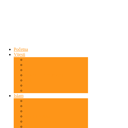
Početna
Vijesti
Bosna i Hercegovina
Svijet
Islam
Islam i Nauka
Povratnici u Islam
Kazivanja