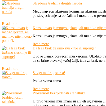
Slijedenje tradicija drugih naroda
Među najveća iskušenja kojima su iskušani musli
poistovjećivanje sa običajima i moralom, u prvom r
Read more
Konsultovao je mnogo ljekara, ali mu niko nije
Konsultovao je mnogo ljekara, ali mu niko nije 
Read more
Da li za brak tražimo sluškinje ili supruge?
Ovo je članak posvećen muškarcima. Ukoliko traž
da se brine o svakoj vašoj želji, tada za brak ne tra
Read more
Savjet mudrog starca!
Pouka svima nama...
Read more
Proširenost bezbjednosti i rahatluka
U prvo vrijeme muslimani su živjeli uglavnom u Me
pripravnosti za bitke i napade od strane neprijatelj