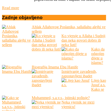
Read more
Zadnje
objavljeno
Ahlak Allahovog Poslanika, sallallahu alejhi ve
sellem
Ko vjeruje u Allaha i Sudnji
dan neka govori dobro ili
neka šuti!
Kako da
odgojim
dijete u
islamu?
Biografija Imama Ebu Hanife
Izmirivanje zavađenih,
zapostavljeni ibadet
Lijep kao
Jusuf a.s.
Kako se
Muhammed, s.a.v.s., istinski poštuje?
Neka vjernik ne mrzi
vjernicu!